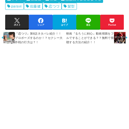
paravi
佐藤健
恋つづ
髪型
ポスト
シェア
はてブ
送る
Pocket
『恋つづ』第9話ネタバレ紹介！！
映画『るろうに剣心』動画視聴をフ
プロポーズするのか！？セクシー大
ルですることができる？？無料で視
作戦の行方は？！
聴する方法の紹介！！