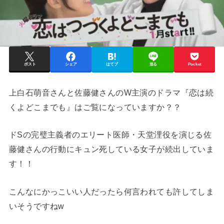
ポスト
シェア
はてブ
送る
Pocket
上白石萌音さんと佐藤健さんのW主演のドラマ『恋は続
くよどこまでも』はご覧になっていますか？？
ドSの完璧主義者のエリート医師・天堂浬役を演じる佐
藤健さんの行動にキュン死している女子が続出していま
す！！
こんなにかっこいい人だったら何言われても許してしま
いそうですねw