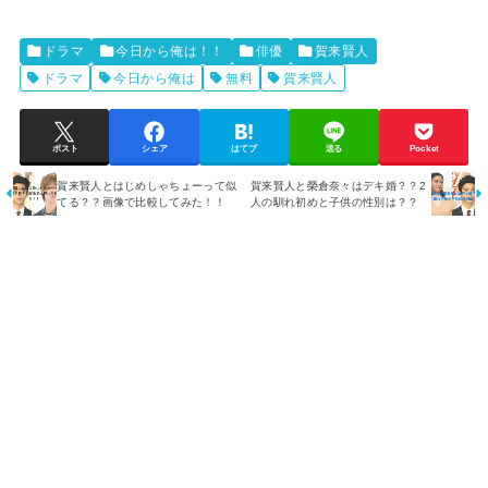
ドラマ
今日から俺は！！
俳優
賀来賢人
ドラマ
今日から俺は
無料
賀来賢人
ポスト
シェア
はてブ
送る
Pocket
賀来賢人とはじめしゃちょーって似
賀来賢人と榮倉奈々はデキ婚？？2
てる？？画像で比較してみた！！
人の馴れ初めと子供の性別は？？