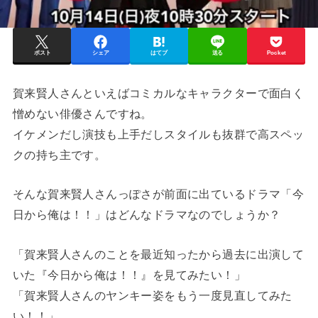
ポスト
シェア
はてブ
送る
Pocket
賀来賢人さんといえばコミカルなキャラクターで面白く
憎めない俳優さんですね。
イケメンだし演技も上手だしスタイルも抜群で高スペッ
クの持ち主です。
そんな賀来賢人さんっぽさが前面に出ているドラマ「今
日から俺は！！」はどんなドラマなのでしょうか？
「賀来賢人さんのことを最近知ったから過去に出演して
いた『今日から俺は！！』を見てみたい！」
「賀来賢人さんのヤンキー姿をもう一度見直してみた
い！！」