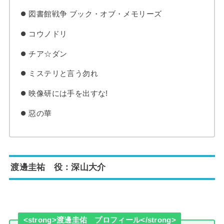
図書館戦争 ブック・オブ・メモリーズ
コウノドリ
チア☆ダン
ミステリと言う勿れ
映像研には手を出すな!
惡の華
渡邊圭祐 役：深山大介
<strong>渡邊圭佑 プロフィール</strong>