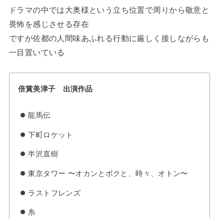
ドラマの中では大奥様という立ち位置で周りから敬意と
畏怖を感じさせる存在
ですが佐都の人間味あふれる行動に厳しく接しながらも
一目置いている
倍賞美津子 出演作品
龍馬伝
下町ロケット
半沢直樹
東京タワー 〜オカンとボクと、時々、オトン〜
ラストフレンズ
糸