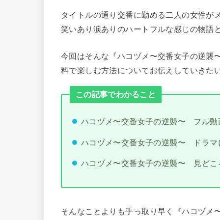
タイトルの通り交番に勤める二人の女性が
笑いあり涙ありのハートフルな感じの物語
今回はそんな『ハコヅメ〜交番女子の逆襲
料で楽しむ方法についてお伝えしていきた
この記事でわかること
ハコヅメ〜交番女子の逆襲〜 フル動
ハコヅメ〜交番女子の逆襲〜 ドラマ
ハコヅメ〜交番女子の逆襲〜 見どこ
そんなことよりも手っ取り早く『ハコヅメ