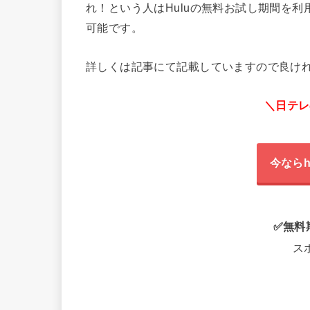
れ！という人はHuluの無料お試し期間を
可能です。
詳しくは記事にて記載していますので良けれ
＼日テレ
今ならh
✅無料
ス