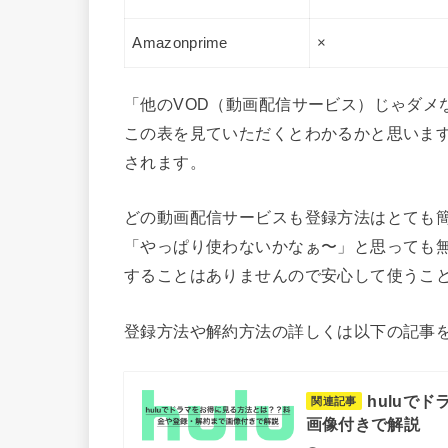
Amazonprime
×
「他のVOD（動画配信サービス）じゃダメ
この表を見ていただくとわかるかと思います
されます。
どの動画配信サービスも登録方法はとても
「やっぱり使わないかなぁ〜」と思っても
することはありませんので安心して使うこ
登録方法や解約方法の詳しくは以下の記事
huluで
関連記事
画像付きで解説