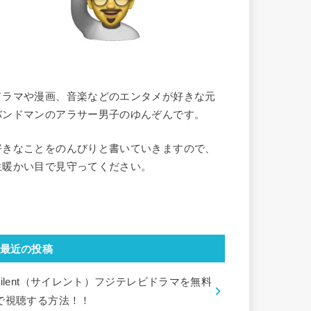
ドラマや漫画、音楽などのエンタメが好きな元
バンドマンのアラサー男子のゆんぞんです。
好きなことをのんびりと書いていきますので、
生暖かい目で見守ってください。
最近の投稿
silent（サイレント）フジテレビドラマを無料
で視聴する方法！！