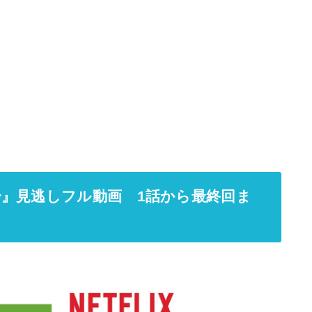
』見逃しフル動画 1話から最終回ま