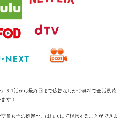
〜』を1話から最終回まで広告なしかつ無料で全話視聴
います！！
交番女子の逆襲〜』はhuluにて視聴することができま