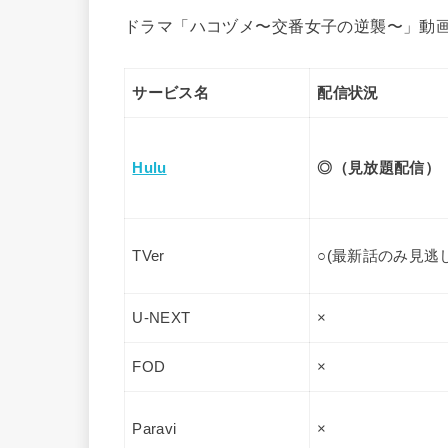
ドラマ「ハコヅメ〜交番女子の逆襲〜」動
サービス名
配信状況
Hulu
◎（見放題配信）
TVer
○(最新話のみ見逃
U-NEXT
×
FOD
×
Paravi
×