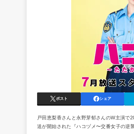
ポスト
シェア
戸田恵梨香さんと永野芽郁さんのW主演で2
送が開始された『ハコヅメ〜交番女子の逆