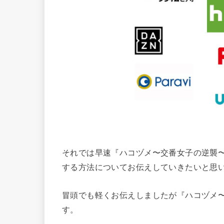
それでは早速『ハコヅメ〜交番女子の逆襲
する方法についてお伝えしていきたいと思
冒頭でも軽くお伝えしましたが『ハコヅメ〜
す。