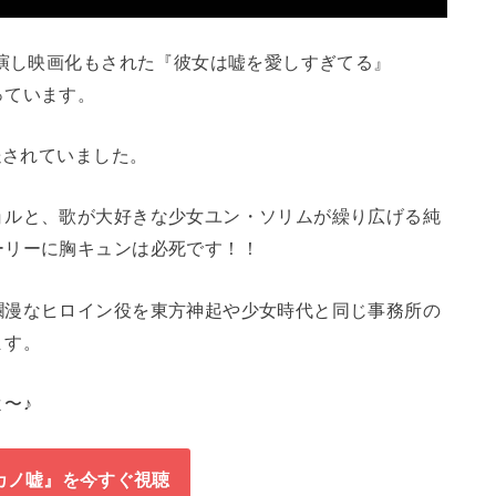
共演し映画化もされた『彼女は嘘を愛しすぎてる』
っています。
送されていました。
ョルと、歌が大好きな少女ユン・ソリムが繰り広げる純
ーリーに胸キュンは必死です！！
爛漫なヒロイン役を東方神起や少女時代と同じ事務所の
ます。
〜♪
カノ嘘』を今すぐ視聴