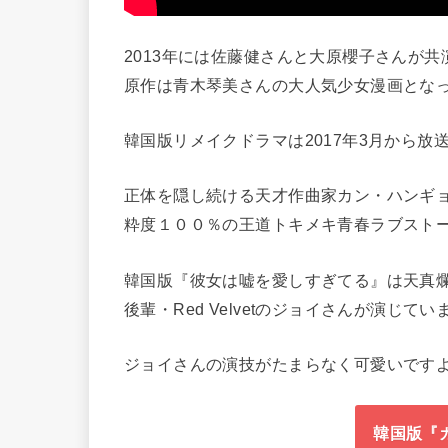
2013年には佐藤健さんと大原櫻子さんが
原作は青木琴美さんの大人気少女漫画とな
韓国版リメイクドラマは2017年3月から放
正体を隠し続ける天才作曲家カン・ハンギ
粋度１００％の王道トキメキ青春ラブスト
韓国版『彼女は嘘を愛しすぎてる』は天真
後輩・Red Velvetのジョイさんが演じてい
ジョイさんの演技がたまらなく可愛いですよ
韓国版『