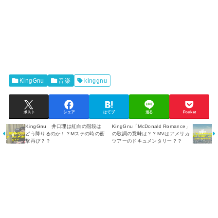
KingGnu
音楽
kinggnu
ポスト
シェア
はてブ
送る
Pocket
KingGnu 井口理は紅白の階段は
KingGnu「McDonald Romance」
どう降りるのか！？Mステの時の衝
の歌詞の意味は？？MVはアメリカ
撃再び？？
ツアーのドキュメンタリー？？