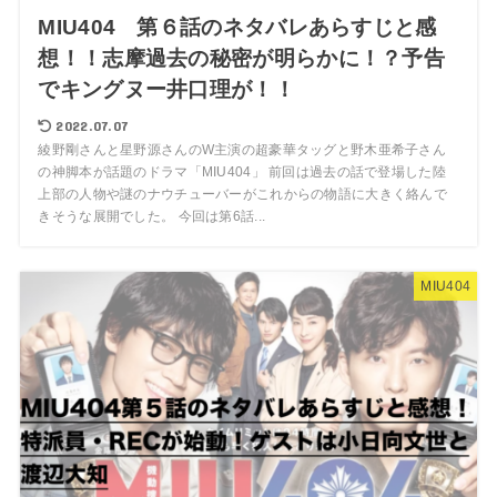
MIU404 第６話のネタバレあらすじと感
想！！志摩過去の秘密が明らかに！？予告
でキングヌー井口理が！！
2022.07.07
綾野剛さんと星野源さんのW主演の超豪華タッグと野木亜希子さん
の神脚本が話題のドラマ「MIU404」 前回は過去の話で登場した陸
上部の人物や謎のナウチューバーがこれからの物語に大きく絡んで
きそうな展開でした。 今回は第6話...
MIU404