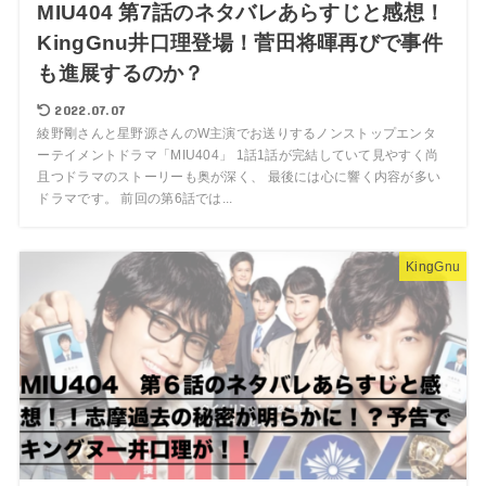
MIU404 第7話のネタバレあらすじと感想！
KingGnu井口理登場！菅田将暉再びで事件
も進展するのか？
2022.07.07
綾野剛さんと星野源さんのW主演でお送りするノンストップエンタ
ーテイメントドラマ「MIU404」 1話1話が完結していて見やすく尚
且つドラマのストーリーも奥が深く、 最後には心に響く内容が多い
ドラマです。 前回の第6話では...
KingGnu