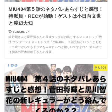
MIU404第５話のネタバレあらすじと感想！
特派員・RECが始動！ゲストは小日向文世
と渡辺大知
2022.07.07
綾野剛さんと星野源さんの最強タッグがお送りするノンストップ”機
捜”エンターテイメントドラマ「MIU404」 １話完結ということもあ
って途中からでもドラマをみやすいのは嬉しいですよね〜 第４話で
は脚本の野木亜希子さんの神展...
MIU404