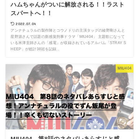
ハムちゃんがついに解放される！！ラスト
スパートへ！！
2022.07.04
アンナチュラルの製作陣とコウノドリの主演タッグの綾野剛さんと
星野源さんで話題の新感覚刑事ドラマ「MIU404」 主題歌になって
いる米津玄師さんの「感電」が収録されているアルバム「STRAY S
HEEP」が総計38冠を記録...
MIU404
MIU404 第8話のネタバレあらすじと感