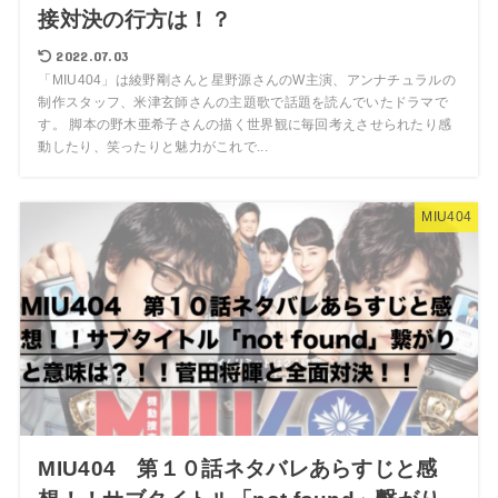
接対決の行方は！？
2022.07.03
「MIU404」は綾野剛さんと星野源さんのW主演、アンナチュラルの
制作スタッフ、米津玄師さんの主題歌で話題を読んでいたドラマで
す。 脚本の野木亜希子さんの描く世界観に毎回考えさせられたり感
動したり、笑ったりと魅力がこれで...
MIU404
MIU404 第１０話ネタバレあらすじと感