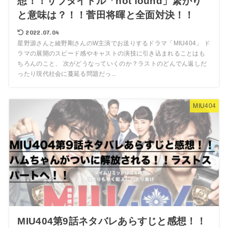
想！！サブタイトル「not found」繋がり
と意味は？！！菅田将暉と全面対決！！
2022.07.04
星野源さんと綾野剛さんのW主演でお送りするドラマ「MIU404」 ド
ラマの展開のスピード感やキャストの演技に引き込まれることはも
ちろんのこと、 次がどうなっていくのか？ラストのどんでん返しだ
ったり現代社会に蔓延る問題だっ...
MIU404
MIU404第9話ネタバレあらすじと感想！！