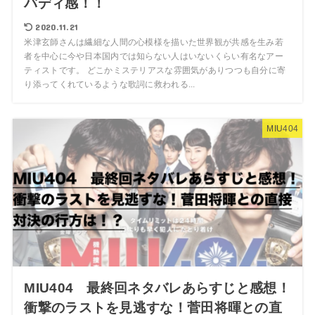
バディ感！！
2020.11.21
米津玄師さんは繊細な人間の心模様を描いた世界観が共感を生み若
者を中心に今や日本国内では知らない人はいないくらい有名なアー
ティストです。 どこかミステリアスな雰囲気がありつつも自分に寄
り添ってくれているような歌詞に救われる...
MIU404
MIU404 最終回ネタバレあらすじと感想！
衝撃のラストを見逃すな！菅田将暉との直