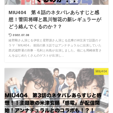
MIU404 第４話のネタバレあらすじと感
想！菅田将暉と黒川智花の新レギュラーが
どう絡んでくるのか？？
2022.07.08
綾野剛さん演じる伊吹と星野源さん演じる志摩のW主演で話題のド
ラマ「MIU404」 前回の第３話ではアンナチュラルに出演していた
西武蔵野署の刑事・毛利と向島が出演しました。他にも岡崎体育さ
んをはじめたくさんのゲストが出演し...
MIU404