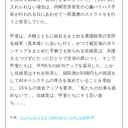
入れられない場合は、内閣官房長官の心臓バイパス手
術が行われる日にあわせて一部業務のストライキを行
うと宣言していた。
甲斐は、大輔とともに組合をまとめる看護師長の安田
佐緒里（黒木瞳）に会いに行く。かつて被災地のボラ
ンティアをまとめた手腕でも知られる佐緒里は、弁護
士もつけずにたったひとりで交渉の席につく。そこで
甲斐たちは、平均5％の給与アップを提示した。しか
し佐緒里はそれを拒否し、病院側が50億円もの投資を
してAIオペシステムの導入を進めていることを理由
に、15％もの賃金アップを要求。「私たちの仕事を舐
めないで」。佐緒里は、甲斐たちにそう言い放
ち……。
引用：
フジテレビ-ドラマ「SUITS2(スーツ2)」公式HP