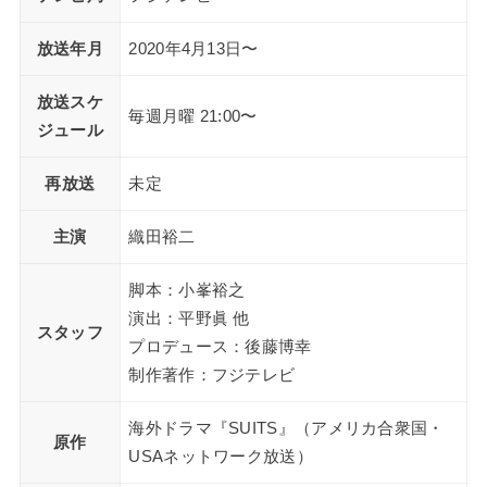
放送年月
2020年4月13日〜
放送スケ
毎週月曜 21:00〜
ジュール
再放送
未定
主演
織田裕二
脚本：小峯裕之
演出：平野眞 他
スタッフ
プロデュース：後藤博幸
制作著作：フジテレビ
海外ドラマ『SUITS』（アメリカ合衆国・
原作
USAネットワーク放送）