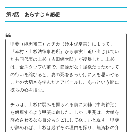
第2話 あらすじ＆感想
甲斐（織田裕二）とチカ（鈴木保奈美）によって、
『幸村・上杉法律事務所』から事実上追い出されてい
た共同代表の上杉（吉田鋼太郎）が復帰した。上杉
は、全スタッフの前で、節操がなく強欲だったかつて
の行いを詫びると、妻の死をきっかけに人を思いやる
ことの大切さを学んだとアピールし、あっという間に
彼らの心を掴む。
チカは、上杉に弱みを握られる前に大輔（中島裕翔）
を解雇するよう甲斐に命じた。しかし甲斐は、大輔を
辞めさせるなら自分もクビにして欲しいと返す。甲斐
が辞めれば、上杉は必ずその理由を探り、無資格の弁