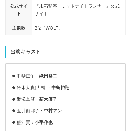
公式サイ
『未満警察 ミッドナイトランナー』公式
ト
サイト
主題歌
B’z『WOLF』
出演キャスト
甲斐正午：
織田裕二
鈴木大貴(大輔)：
中島裕翔
聖澤真琴：
新木優子
玉井
伽耶子
：
中村アン
蟹江貢：
小手伸也