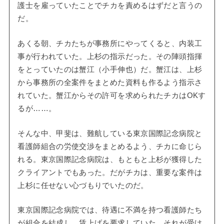
護士を雇っていたことでチカを責めるはずだと言うの
だ。
あくる朝、チカたちが事務所にやってくると、内装工
事が行われていた。上杉の指示だった。その陣頭指揮
をとっていたのは蟹江（小手伸也）だ。蟹江は、上杉
から事務所の全案件をまとめた資料も作るよう指示さ
れていた。蟹江からその許可を求められたチカはOKす
るが……。
そんな中、甲斐は、難航している東京国際記念病院と
看護師組合の労使交渉をまとめるよう、チカに命じら
れる。東京国際記念病院は、もともと上杉が獲得した
クライアントでもあった。だがチカは、重要な案件は
上杉に任せない心づもりでいたのだ。
東京国際記念病院では、待遇に不満を持つ看護師たち
が組合を結成し、賃上げを要求していた。それが受け