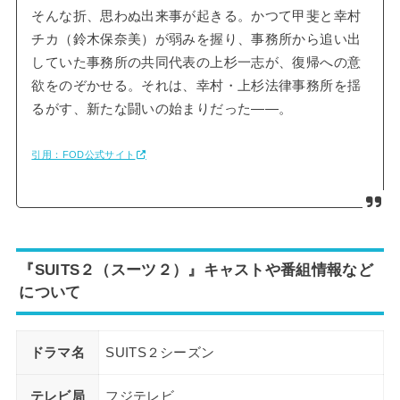
そんな折、思わぬ出来事が起きる。かつて甲斐と幸村
チカ（鈴木保奈美）が弱みを握り、事務所から追い出
していた事務所の共同代表の上杉一志が、復帰への意
欲をのぞかせる。それは、幸村・上杉法律事務所を揺
るがす、新たな闘いの始まりだった――。
引用：FOD公式サイト
『SUITS２（スーツ２）』キャストや番組情報など
について
ドラマ名
SUITS２シーズン
テレビ局
フジテレビ