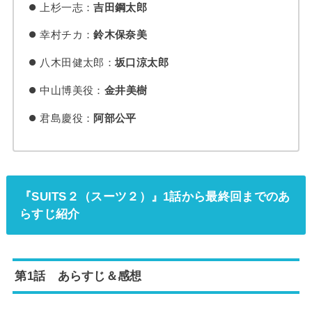
上杉一志：
吉田鋼太郎
幸村チカ：
鈴木保奈美
八木田健太郎：
坂口涼太郎
中山博美役：
金井美樹
君島慶役：
阿部公平
『SUITS２（スーツ２）』1話から最終回までのあ
らすじ紹介
第1話 あらすじ＆感想