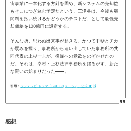
宙事業に一本化する方針を固め、新システムの売却益
もそこにつぎ込む予定だという。三津谷は、今後も顧
問料を払い続けるかどうかのテストだ、として最低売
却価格を100億円に設定する。
そんな折、思わぬ出来事が起きる。かつて甲斐とチカ
が弱みを握り、事務所から追い出していた事務所の共
同代表の上杉一志が、復帰への意欲をのぞかせたの
だ。それは、幸村・上杉法律事務所を揺るがす、新た
な闘いの始まりだった――。
引用：
フジテレビ-ドラマ「SUITS2(スーツ2)」公式HP
感想