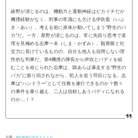
綾野が演じるのは、機動力と運動神経はピカイチだが
機捜経験がなく、刑事の常識にも欠ける伊吹藍（いぶ
き・あい）。考える前に身体が動いてしまう“野生のバ
カ”だ。一方、星野が演じるのは、常に先回り思考で道
理を見極める志摩一未（しま・かずみ）。観察眼と社
交力に長けているものの、自分も他人も信用しない理
性的な刑事だ。第4機捜の隊長から伊吹とバディを組
むことを命じられた志摩は、隙あらば暴走する“野生の
バカ”に振り回されながら、犯人を追う羽目になる。志
摩は“ハンドラー”として任務を遂行できるのか？数々
の事件を乗り越え、二人は信頼しあうバディになれる
のか…！？
引用：
MIU404公式サイトより