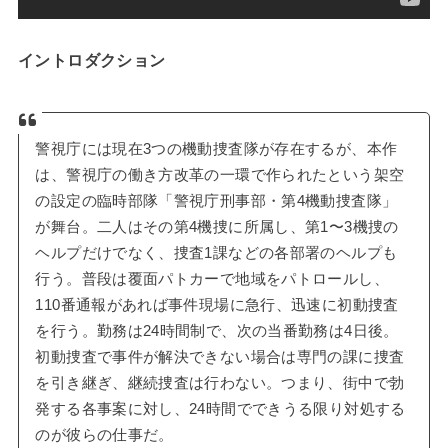
イントロダクション
警視庁には現在3つの機動捜査隊が存在するが、本作
は、警視庁の働き方改革の一環で作られたという架空
の設定の臨時部隊「警視庁刑事部・第4機動捜査隊」
が舞台。二人はその第4機捜に所属し、第1〜3機捜の
ヘルプだけでなく、捜査1課などの各部署のヘルプも
行う。普段は覆面パトカーで地域をパトロールし、
110番通報があれば事件現場に急行、迅速に初動捜査
を行う。勤務は24時間制で、次の当番勤務は4日後。
初動捜査で事件が解決できない場合は専門の課に捜査
を引き継ぎ、継続捜査は行わない。つまり、街中で勃
発する各事案に対し、24時間でできうる限り対処する
のが彼らの仕事だ。