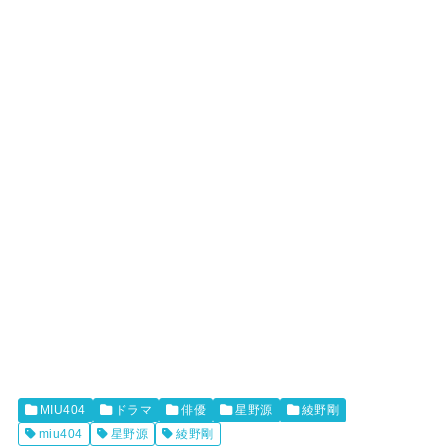
MIU404
ドラマ
俳優
星野源
綾野剛
miu404
星野源
綾野剛