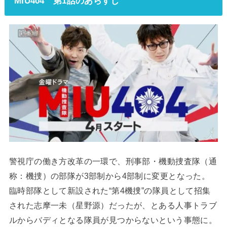
MIU404 第1話のあらすじ
警視庁の働き方改革の一環で、刑事部・機動捜査隊（通
称：機捜）の部隊が3部制から4部制に変更となった。
臨時部隊として新設された“第4機捜”の隊員として招集
された志摩一未（星野源）だったが、とある人事トラブ
ルからバディとなる隊員が見つからないという事態に。