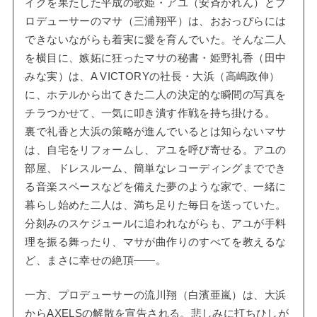
イクを果たした平成の歌姫・
アユ（安斉かれん）
とプ
ロデューサーの
マサ（三浦翔平）
は、おおっぴらには
できないながらも着実に愛を育んでいた。そんな二人
を横目に、嫉妬に狂ったマサの秘書・
姫野礼香（田中
みな実）
は、A VICTORYの社長・
大浜（高嶋政伸）
に、ホテルから出てきた二人の決定的な瞬間の写真を
チラつかせて、一気に叩き潰す作戦を持ち掛ける。
裏で礼香と大浜の策略が進んでいるとは知らないマサ
は、自宅をリフォームし、アユを呼び寄せる。アユの
部屋、ドレスルーム、簡単なレコーディングまででき
る音楽スペースなどを備えた夢のような家で、一緒に
暮らし始めた二人は、満ち足りた毎日を送っていた。
分刻みのスケジュールに追われながらも、アユが手料
理を振る舞ったり、マサが曲作りのすべてを教えるな
ど、まさに幸せの絶頂――。
一方、プロデューサーの
流川翔（白濱亜嵐）
は、大浜
からAXELSの解散を宣告される。悲しみに打ちひしが