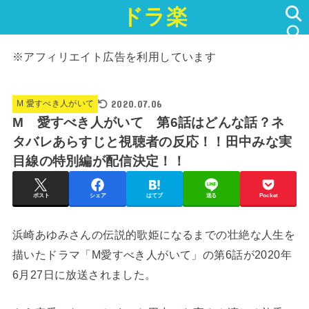
ドラ楽
SEARCH
※アフィリエイト広告を利用しています
2020.07.06
M 愛すべき人がいて
M 愛すべき人がいて 第6話はどんな話？ネ
タバレあらすじと視聴者の反応！！田中みな実
目線の特別編が配信決定！！
ポスト
シェア
はてブ
送る
Pocket
浜崎あゆみさんの伝説的歌姫になるまでの壮絶な人生を
描いたドラマ「M愛すべき人がいて」の第6話が2020年
6月27日に放送されました。