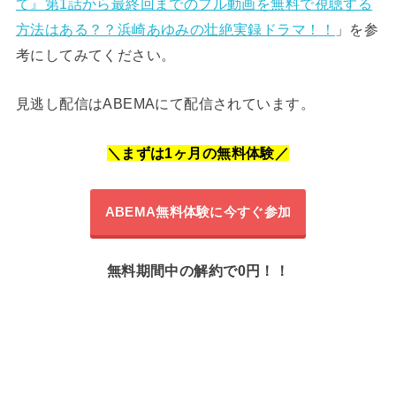
て』第1話から最終回までのフル動画を無料で視聴する
方法はある？？浜崎あゆみの壮絶実録ドラマ！！
」を参
考にしてみてください。
見逃し配信はABEMAにて配信されています。
＼まずは
1
ヶ月の無料体験／
ABEMA
無料体験に今すぐ参加
無料期間中の解約で
0
円！！