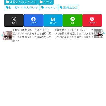
M 愛すべき人がいて
ドラマ
M 愛すべき人がいて
ネタバレ
浜崎あゆみ
ポスト
シェア
はてブ
送る
Pocket
美食探偵明智五郎 最終回は30分
未満警察ミッドナイトランナー つ
拡大！ネタバレあらすじと感想の紹
いに公開！第１話のネタバレあらす
介！！衝撃のラストに続編があるの
じと感想を紹介！肉体美も披露！！
か？？