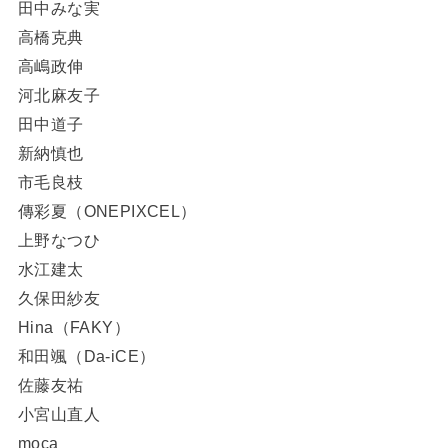
田中みな実
高橋克典
高嶋政伸
河北麻友子
田中道子
新納慎也
市毛良枝
傳彩夏（
ONEPIXCEL
）
上野なつひ
水江建太
久保田紗友
Hina
（
FAKY
）
和田颯（
Da-iCE
）
佐藤友祐
小宮山直人
moca