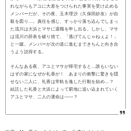
れながらもアユに大差をつけられた事実を受け止める
メンバーだが、その夜、玉木理沙（久保田紗友）が自
殺を図り…。責任を感じ、すっかり落ち込んでしまっ
た流川は大浜とマサに退職を申し出る。しかし、マサ
は流川の辞表を破り捨て、「逃げてんじゃねぇよ！」
と一蹴。メンバーが次の道に進むまできちんと向き合
うよう説得する。
そんなある夜、アユとマサが帰宅すると…誰もいない
はずの家になぜか礼香が！ あまりの衝撃に驚きを隠
せない二人に、礼香は常軌を逸した行動を始め…？
結託した礼香と大浜によって窮地に追い込まれていく
アユとマサ、二人の運命は――？