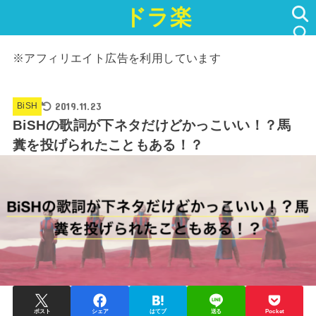
ドラ楽
SEARCH
※アフィリエイト広告を利用しています
2019.11.23
BiSH
BiSHの歌詞が下ネタだけどかっこいい！？馬
糞を投げられたこともある！？
ポスト
シェア
はてブ
送る
Pocket