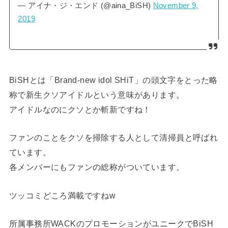
— アイナ・ジ・エンド (@aina_BiSH)
November 9,
2019
BiSHとは
「
B
rand-new
i
dol
SH
iT」の頭文字をとった略
称で新生クソアイドルという意味があります。
アイドルなのにクソとか斬新ですね！
ファンのことをクソを掃除する人として清掃員と呼ばれ
ています。
各メンバーにもファンの総称がついています。
ツッコミどころ満載ですねw
所属事務所WACKのプロモーションがユニークでBiSH