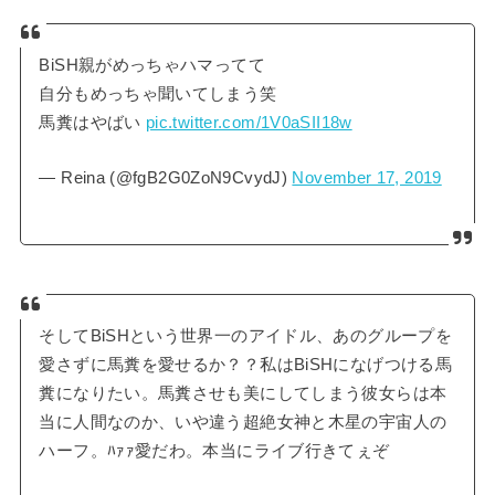
BiSH親がめっちゃハマってて
自分もめっちゃ聞いてしまう笑
馬糞はやばい
pic.twitter.com/1V0aSII18w
— Reina (@fgB2G0ZoN9CvydJ)
November 17, 2019
そしてBiSHという世界一のアイドル、あのグループを
愛さずに馬糞を愛せるか？？私はBiSHになげつける馬
糞になりたい。馬糞させも美にしてしまう彼女らは本
当に人間なのか、いや違う超絶女神と木星の宇宙人の
ハーフ。ﾊｧｧ愛だわ。本当にライブ行きてぇぞ