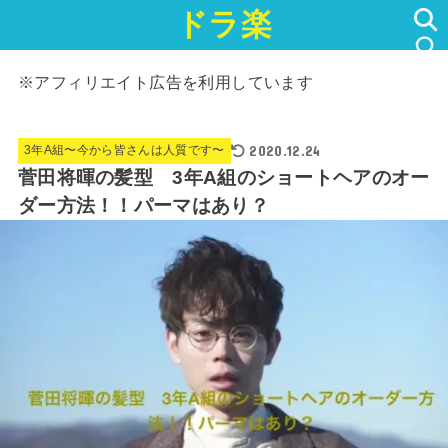
ドラ楽
SEARCH
※アフィリエイト広告を利用しています
2020.12.24
3年A組〜今から皆さんは人質です〜
菅田将暉の髪型 3年A組のショートヘアのオー
ダー方法！！パーマはあり？