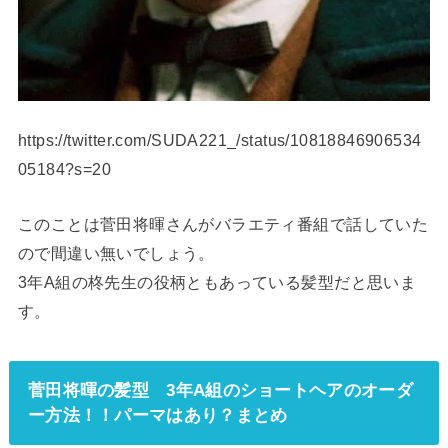
https://twitter.com/SUDA221_/status/10818846906534
05184?s=20
このことは菅田将暉さんがバラエティ番組で話していた
ので間違い無いでしょう。
3年A組の柊先生の役柄ともあっている髪型だと思いま
す。
菅田将暉の髪型 3年A組のショートヘアのオーダ
ー方法！！パーマはあり？まとめ