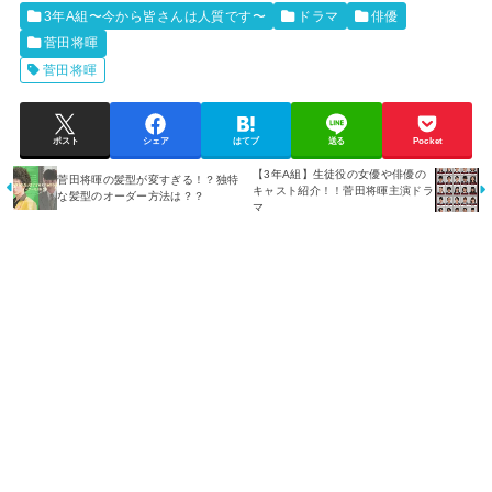
3年A組〜今から皆さんは人質です〜
ドラマ
俳優
菅田将暉
菅田将暉
ポスト
シェア
はてブ
送る
Pocket
【3年A組】生徒役の女優や俳優の
菅田将暉の髪型が変すぎる！？独特
キャスト紹介！！菅田将暉主演ドラ
な髪型のオーダー方法は？？
マ