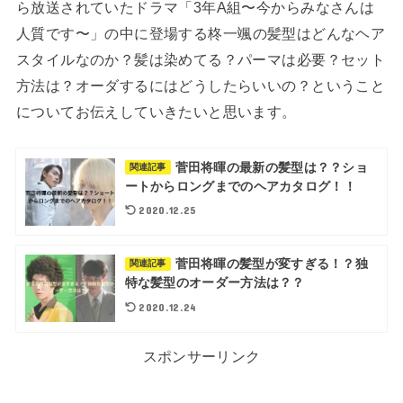
ら放送されていたドラマ「3年A組〜今からみなさんは
人質です〜」の中に登場する
柊
一颯の髪型はどんなヘア
スタイルなのか？髪は染めてる？パーマは必要？セット
方法は？オーダするにはどうしたらいいの？ということ
についてお伝えしていきたいと思います。
菅田将暉の最新の髪型は？？ショ
関連記事
ートからロングまでのヘアカタログ！！
2020.12.25
菅田将暉の髪型が変すぎる！？独
関連記事
特な髪型のオーダー方法は？？
2020.12.24
スポンサーリンク