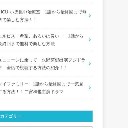
PICU 小児集中治療室 1話から最終回まで無
料で楽しむ方法！！
エルピス―希望、あるいは災い― 1話から
最終回まで無料で楽しむ方法
ユニコーンに乗って 永野芽郁出演フジドラ
マ 全話で視聴する方法の紹介！！
マイファミリー 1話から最終回まで一気見
する方法！！二宮和也主演ドラマ
カテゴリー