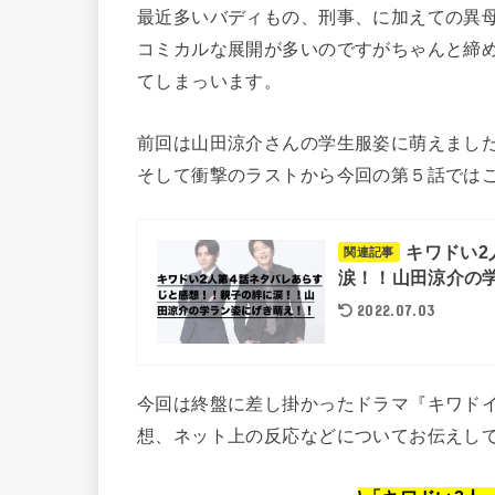
最近多いバディもの、刑事、に加えての異
コミカルな展開が多いのですがちゃんと締
てしまっいます。
前回は山田涼介さんの学生服姿に萌えまし
そして衝撃のラストから今回の第５話では
キワドい2
関連記事
涙！！山田涼介の
2022.07.03
今回は終盤に差し掛かったドラマ『キワドイ
想、ネット上の反応などについてお伝えし