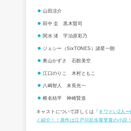
山田涼介
田中 圭 黒木賢司
関水 渚 宇治原彩乃
ジェシー（SixTONES）諸星一朗
奥山かずさ 石館美空
江口のりこ 木村ともこ
八嶋智人 末長光一
椎名桔平 神崎賢造
キャストについて詳しくは「
キワドい2人
く紹介！！原作は江戸川乱歩賞受賞の小説