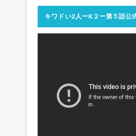
キワドい2人ーK２ー第５話公