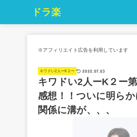
ドラ楽
※アフィリエイト広告を利用しています
2022.07.03
キワドい2人ーK２ー
キワドい2人ーK２ー
感想！！ついに明らか
関係に溝が、、、