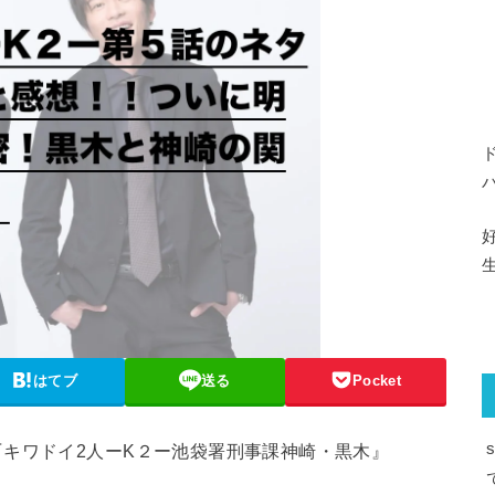
はてブ
送る
Pocket
キワドイ2人ーK２ー池袋署刑事課神崎・黒木』