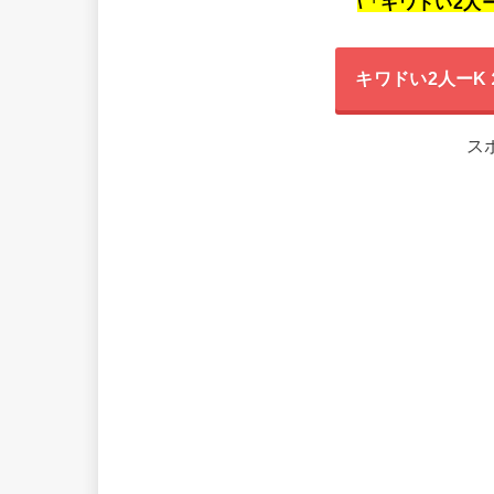
\「キワドい2人ー
キワドい2人ー
ス