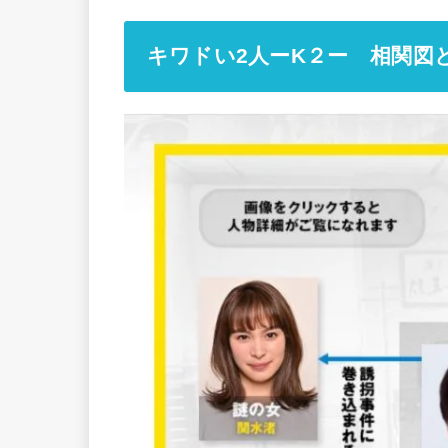
キワドい2人ーK２ー 相関図