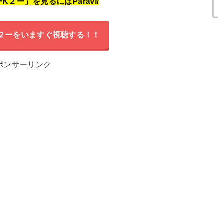
K２ー」を見るにはParavi/
K２ーをいますぐ視聴する！！
ポンサーリンク