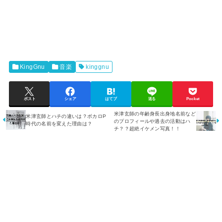
KingGnu
音楽
kinggnu
ポスト
シェア
はてブ
送る
Pocket
米津玄師の年齢身長出身地名前など
米津玄師とハチの違いは？ボカロP
のプロフィールや過去の活動はハ
時代の名前を変えた理由は？
チ？？超絶イケメン写真！！