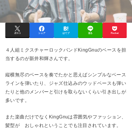
ポスト
シェア
はてブ
送る
Pocket
４人組ミクスチャーロックバンドKingGnuのベースを担
当するのが新井和輝さんです。
縦横無尽のベースを奏でたかと思えばシンプルなベース
ラインを弾いたり、ジャズ仕込みのウッドベースも弾い
たりと他のメンバーと引けを取らないくらい引き出しが
多いです。
また楽曲だけでなくKingGnuは雰囲気やファッション、
髪型が おしゃれということでも注目されています。