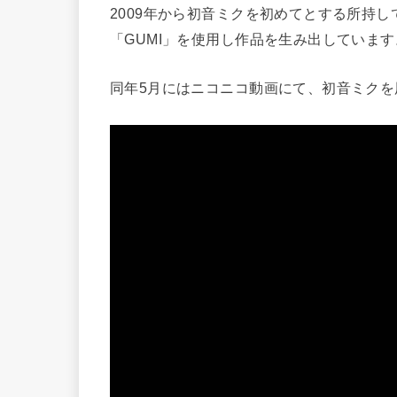
2009年から初音ミクを初めてとする
所持し
「
GUMI
」を使用し
作品を生み出しています
同年5月には
ニコニコ動画
にて、
初音ミク
を