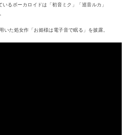
ている
ボーカロイド
は「
初音ミク
」「
巡音ルカ
」
。
用いた処女作「お姫様は電子音で眠る」を披露。