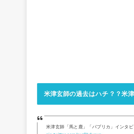
米津玄師の過去はハチ？？米
米津玄師「馬と鹿」「パプリカ」インタビュ- 2