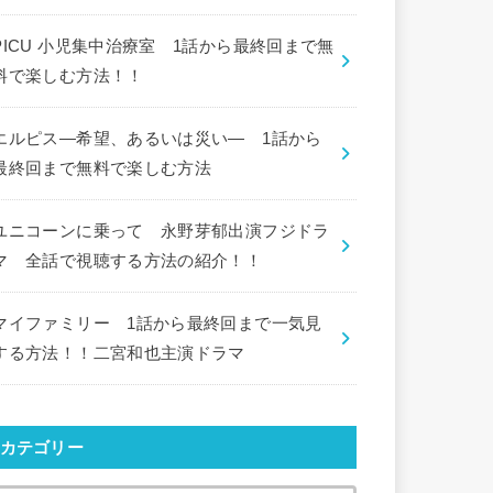
PICU 小児集中治療室 1話から最終回まで無
料で楽しむ方法！！
エルピス―希望、あるいは災い― 1話から
最終回まで無料で楽しむ方法
ユニコーンに乗って 永野芽郁出演フジドラ
マ 全話で視聴する方法の紹介！！
マイファミリー 1話から最終回まで一気見
する方法！！二宮和也主演ドラマ
カテゴリー