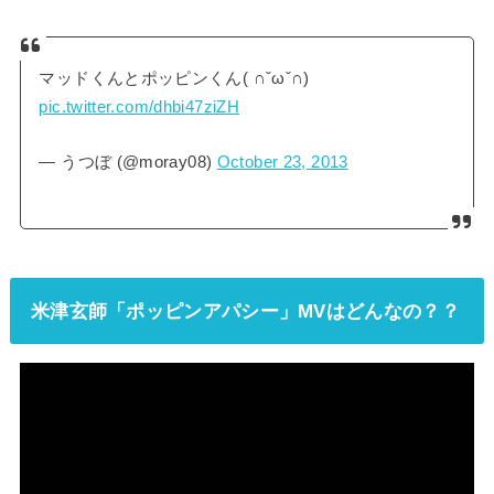
マッドくんとポッピンくん( ∩ˇωˇ∩)
pic.twitter.com/dhbi47ziZH
— うつぼ (@moray08)
October 23, 2013
米津玄師「ポッピンアパシー」MVはどんなの？？