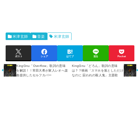
米津玄師
音楽
米津玄師
ポスト
シェア
はてブ
送る
Pocket
KingGnu「Overflow」歌詞の意味
KingGnu「どろん」歌詞の意味
を解説！！常田大希が家入レオへ楽
は？？映画「スマホを落としただけ
曲提供したセルフカバー
なのに 囚われの殺人鬼」主題歌