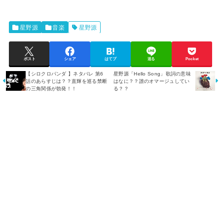
星野源
音楽
星野源
ポスト
シェア
はてブ
送る
Pocket
【シロクロパンダ 】ネタバレ 第6
星野源「Hello Song」歌詞の意味
話のあらすじは？？直輝を巡る禁断
はなに？？誰のオマージュしてい
の三角関係が勃発！！
る？？