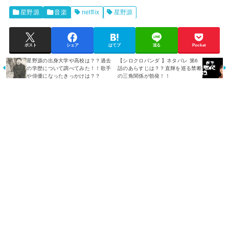
星野源
音楽
netflix
星野源
ポスト
シェア
はてブ
送る
Pocket
星野源の出身大学や高校は？？過去
【シロクロパンダ 】ネタバレ 第6
の学歴について調べてみた！！歌手
話のあらすじは？？直輝を巡る禁断
や俳優になったきっかけは？？
の三角関係が勃発！！